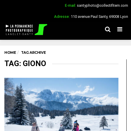
E-mail:
santyphoto@collectifitem.com
Adresse:
110 avenue Paul Santy, 69008 Lyon
Men
HOME
TAG ARCHIVE
TAG: GIONO