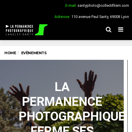
E-mail:
santyphoto@collectifitem.com
Adresse:
110 avenue Paul Santy, 69008 Lyon
Men
HOME
EVÈNEMENTS
LA
PERMANENCE
PHOTOGRAPHIQUE
FERME SES