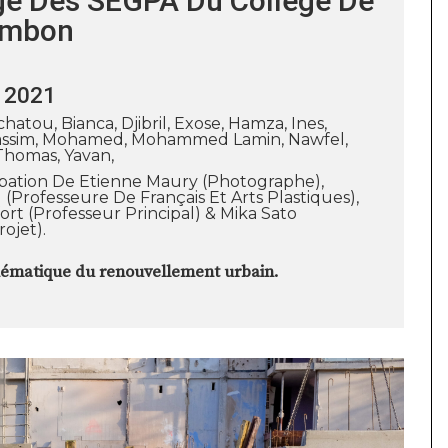
ge Des SEGPA Du Collège De
ambon
 2021
ïchatou, Bianca, Djibril, Exose, Hamza, Ines,
Massim, Mohamed, Mohammed Lamin, Nawfel,
 Thomas, Yavan,
ipation De Etienne Maury (photographe),
 (professeure De Français Et Arts Plastiques),
rt (professeur Principal) & Mika Sato
ojet).
thématique du renouvellement urbain.